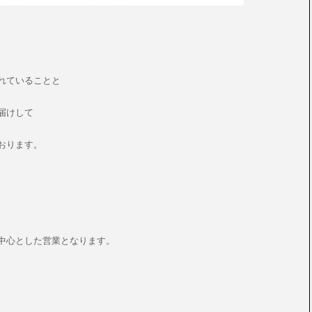
れていることと
届けして
おります。
中心とした営業となります。