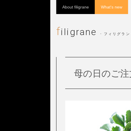
About filigrane
What's new
f
iligrane
- フィリグラン 
母の日のご注